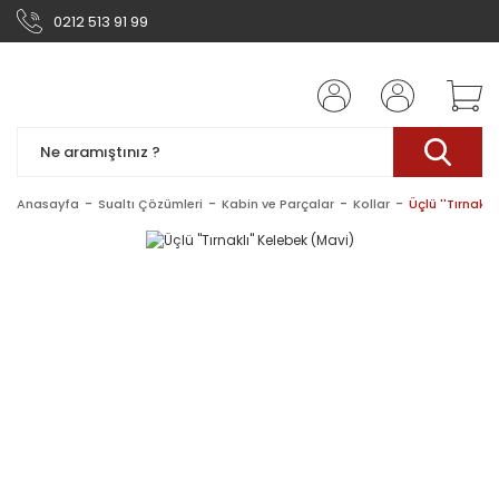
0212 513 91 99
Anasayfa
Sualtı Çözümleri
Kabin ve Parçalar
Kollar
Üçlü ''Tırnaklı