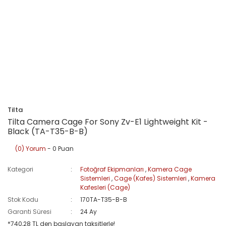
Tilta
Tilta Camera Cage For Sony Zv-E1 Lightweight Kit -
Black (TA-T35-B-B)
(0) Yorum
- 0 Puan
Kategori
Fotoğraf Ekipmanları
,
Kamera Cage
Sistemleri
,
Cage (Kafes) Sistemleri
,
Kamera
Kafesleri (Cage)
Stok Kodu
170TA-T35-B-B
Garanti Süresi
24 Ay
*740,28 TL den başlayan taksitlerle!