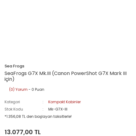
Sea Frogs
SeaFrogs G7X Mk.III (Canon PowerShot G7X Mark III
için)
(0) Yorum
- 0 Puan
Kategori
Kompakt Kabinler
Stok Kodu
Mk-G7X-III
*1.356,08 TL den başlayan taksitlerle!
13.077,00 TL