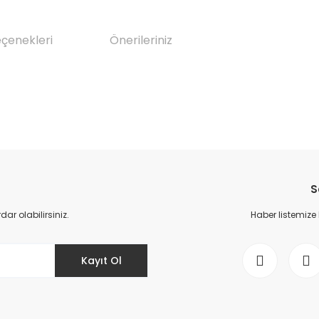
eçenekleri
Önerileriniz
da yetersiz gördüğünüz noktaları öneri formunu kullanarak tarafımıza il
Bu ürüne ilk yorumu siz yapın!
S
Yorum Yaz
r olabilirsiniz.
Haber listemize
Kayıt Ol