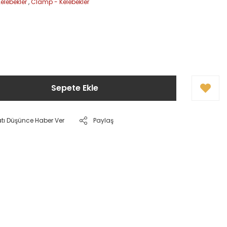
elebekler
,
Clamp - Kelebekler
Sepete Ekle
atı Düşünce Haber Ver
Paylaş