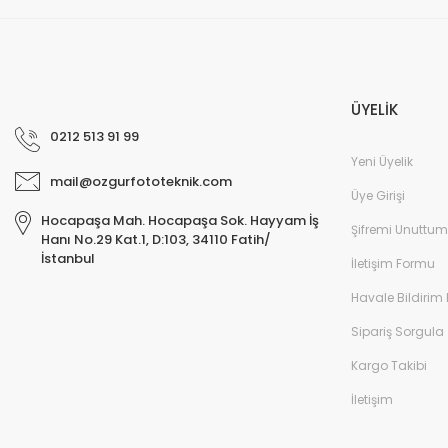
ÜYELİK
0212 513 91 99
Yeni Üyelik
mail@ozgurfototeknik.com
Üye Girişi
Hocapaşa Mah. Hocapaşa Sok. Hayyam İş
Şifremi Unuttum
Hanı No.29 Kat.1, D:103, 34110 Fatih/
İstanbul
İletişim Formu
Havale Bildirim
Sipariş Sorgula
Kargo Takibi
İletişim