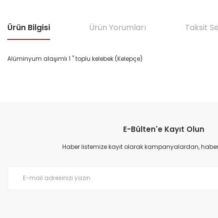
Ürün Bilgisi
Ürün Yorumları
Taksit S
Alüminyum alaşımlı 1 " toplu kelebek (Kelepçe)
Bu ürünün fiyat bilgisi, resim, ürün açıklamalarında ve diğer konular
Görüş ve önerileriniz için teşekkür ederiz.
E-Bülten'e Kayıt Olun
Ürün resmi kalitesiz, bozuk veya görüntülenemiyor.
Ürün açıklamasında eksik bilgiler bulunuyor.
Haber listemize kayıt olarak kampanyalardan, haberda
Ürün bilgilerinde hatalar bulunuyor.
Ürün fiyatı diğer sitelerden daha pahalı.
Bu ürüne benzer farklı alternatifler olmalı.