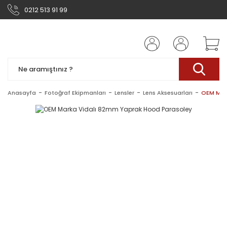
0212 513 91 99
Anasayfa
Fotoğraf Ekipmanları
Lensler
Lens Aksesuarları
OEM Mar