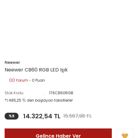
Neewer
Neewer CB60 RGB LED Işık
(0) Yorum
- 0 Puan
Stok Kodu
176CB60RGB
*1.485,25 TL den başlayan taksitlerle!
14.322,54 TL
15.567,98 TL
%8
Gelince Haber Ver