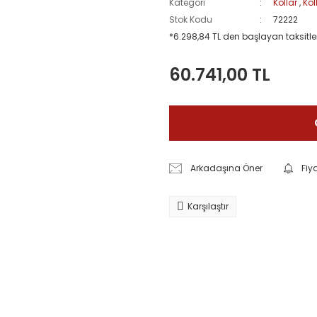
Kategori
Kollar
,
Kol
Stok Kodu
72222
*6.298,84 TL den başlayan taksitler
60.741,00 TL
Arkadaşına Öner
Fiy
Karşılaştır