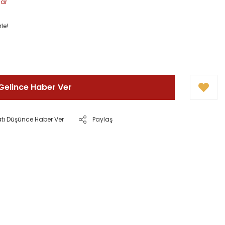
lar
le!
Gelince Haber Ver
atı Düşünce Haber Ver
Paylaş