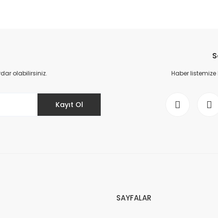
da yetersiz gördüğünüz noktaları öneri formunu kullanarak tarafımıza il
Bu ürüne ilk yorumu siz yapın!
Yorum Yaz
S
r olabilirsiniz.
Haber listemize
Kayıt Ol
Gönder
SAYFALAR