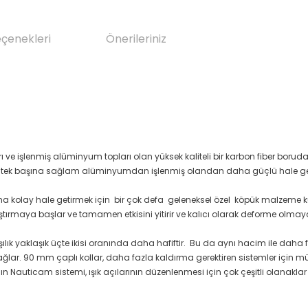
eçenekleri
Önerileriniz
ı ve işlenmiş alüminyum topları olan yüksek kaliteli bir karbon fiber borud
lu tek başına sağlam alüminyumdan işlenmiş olandan daha güçlü hale getir
 daha kolay hale getirmek için bir çok defa geleneksel özel köpük malzeme ku
de sıkıştırmaya başlar ve tamamen etkisini yitirir ve kalıcı olarak deforme o
ılık yaklaşık üçte ikisi oranında daha hafiftir. Bu da aynı hacim ile dah
lar. 90 mm çaplı kollar, daha fazla kaldırma gerektiren sistemler için 
nın Nauticam sistemi, ışık açılarının düzenlenmesi için çok çeşitli olanaklar