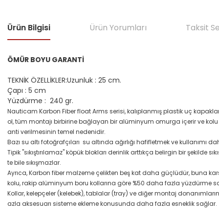
Ürün Bilgisi
Ürün Yorumları
Taksit S
ÖMÜR BOYU GARANTİ
TEKNİK ÖZELLİKLER:
Uzunluk : 25 cm.
Çapı : 5 cm
Yüzdürme : 240 gr.
Nauticam Karbon Fiber float Arms serisi, kalıplanmış plastik uç kapaklar
ol, tüm montajı birbirine bağlayan bir alüminyum omurga içerir ve ko
anti verilmesinin temel nedenidir.
Bazı su altı fotoğrafçıları su altında ağırlığı hafifletmek ve kullanımı
Tipik "sıkıştırılamaz" köpük blokları derinlik arttıkça belirgin bir şekil
te bile sıkışmazlar.
Ayrıca, Karbon fiber malzeme çelikten beş kat daha güçlüdür, buna karş
kolu, rakip alüminyum boru kollarına göre %50 daha fazla yüzdürme sağ
Kollar, kelepçeler (kelebek), tablalar (tray) ve diğer montaj donanımları
azla aksesuarı sisteme ekleme konusunda daha fazla esneklik sağlar.