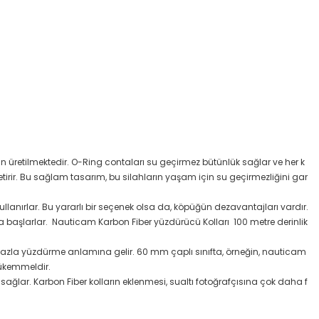
an üretilmektedir. O-Ring contaları su geçirmez bütünlük sağlar ve her k
ir. Bu sağlam tasarım, bu silahların yaşam için su geçirmezliğini gar
llanırlar. Bu yararlı bir seçenek olsa da, köpüğün dezavantajları vardır.
lmaya başlarlar. Nauticam Karbon Fiber yüzdürücü Kolları 100 metre derinlik
a fazla yüzdürme anlamına gelir. 60 mm çaplı sınıfta, örneğin, nauticam
mükemmeldir.
 sağlar. Karbon Fiber kolların eklenmesi, sualtı fotoğrafçısına çok daha f