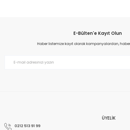
Bu ürünün fiyat bilgisi, resim, ürün açıklamalarında ve diğer konular
Görüş ve önerileriniz için teşekkür ederiz.
Ürün resmi kalitesiz, bozuk veya görüntülenemiyor.
E-Bülten'e Kayıt Olun
Ürün açıklamasında eksik bilgiler bulunuyor.
Ürün bilgilerinde hatalar bulunuyor.
Haber listemize kayıt olarak kampanyalardan, haberda
Ürün fiyatı diğer sitelerden daha pahalı.
Bu ürüne benzer farklı alternatifler olmalı.
ÜYELİK
0212 513 91 99