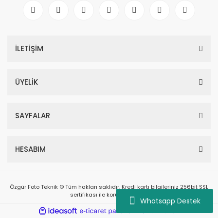
Pa
Kay
To
İLETİŞİM
Pa
Kay
To
ÜYELİK
Piller
Piller
SAYFALAR
Şarj C
Şarj C
HESABIM
Su
H
Özgür Foto Teknik © Tüm hakları saklıdır. Kredi kartı bilgileriniz 256bit SSL
sertifikası ile korunmaktadır.
Su
Whatsapp Destek
H
ile
ideasoft
e-