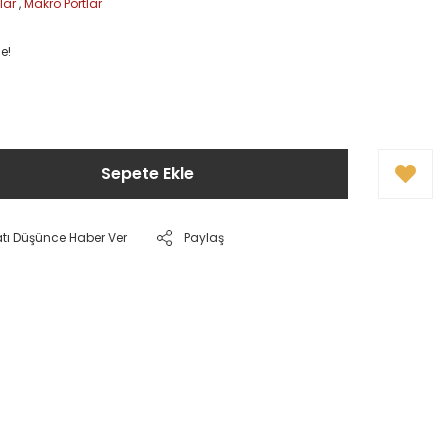
lar
,
Makro Portlar
e!
Sepete Ekle
atı Düşünce Haber Ver
Paylaş