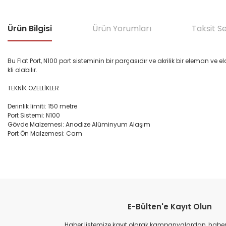
Ürün Bilgisi
Ürün Yorumları
Taksit S
Bu Flat Port, N100 port sisteminin bir parçasıdır ve akrilik bir eleman ve
kli olabilir.
TEKNİK ÖZELLİKLER
Derinlik limiti: 150 metre
Port Sistemi: N100
Gövde Malzemesi: Anodize Alüminyum Alaşım
Port Ön Malzemesi: Cam
Bu ürünün fiyat bilgisi, resim, ürün açıklamalarında ve diğer konular
Görüş ve önerileriniz için teşekkür ederiz.
E-Bülten'e Kayıt Olun
Ürün resmi kalitesiz, bozuk veya görüntülenemiyor.
Ürün açıklamasında eksik bilgiler bulunuyor.
Haber listemize kayıt olarak kampanyalardan, haberda