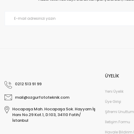
Ürün bilgilerinde hatalar bulunuyor.
Ürün fiyatı diğer sitelerden daha pahalı.
Bu ürüne benzer farklı alternatifler olmalı.
ÜYELİK
0212 513 91 99
Yeni Üyelik
mail@ozgurfototeknik.com
Üye Girişi
Hocapaşa Mah. Hocapaşa Sok. Hayyam İş
Şifremi Unuttum
Hanı No.29 Kat.1, D:103, 34110 Fatih/
İstanbul
İletişim Formu
Havale Bildirim