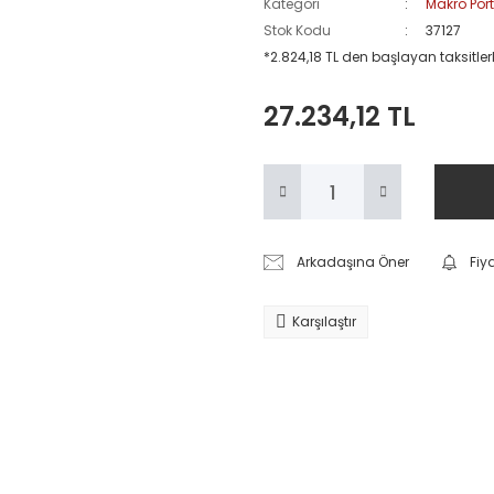
Kategori
Makro Port
Stok Kodu
37127
*2.824,18 TL den başlayan taksitlerl
27.234,12 TL
Arkadaşına Öner
Fiy
Karşılaştır