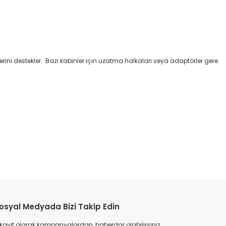
plerini destekler. Bazı kabinler için uzatma halkaları veya adaptörler gere
etebilirsiniz.
osyal Medyada Bizi Takip Edin
 kayıt olarak kampanyalardan, haberdar olabilirsiniz.