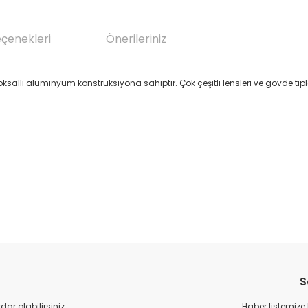
eçenekleri
Önerileriniz
 eloksallı alüminyum konstrüksiyona sahiptir. Çok çeşitli lensleri ve gövde ti
da yetersiz gördüğünüz noktaları öneri formunu kullanarak tarafımıza il
Bu ürüne ilk yorumu siz yapın!
S
Yorum Yaz
r olabilirsiniz.
Haber listemize