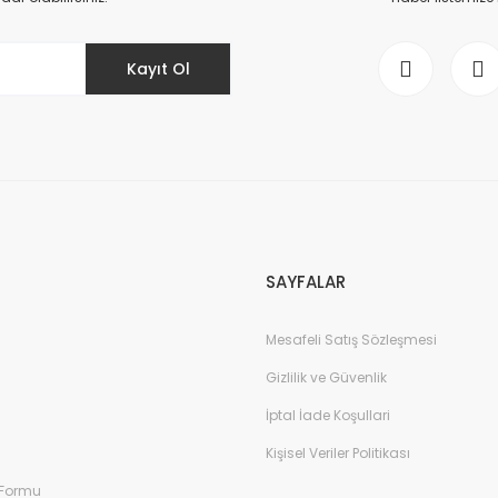
Kayıt Ol
Gönder
SAYFALAR
Mesafeli Satış Sözleşmesi
Gizlilik ve Güvenlik
İptal İade Koşullari
Kişisel Veriler Politikası
 Formu