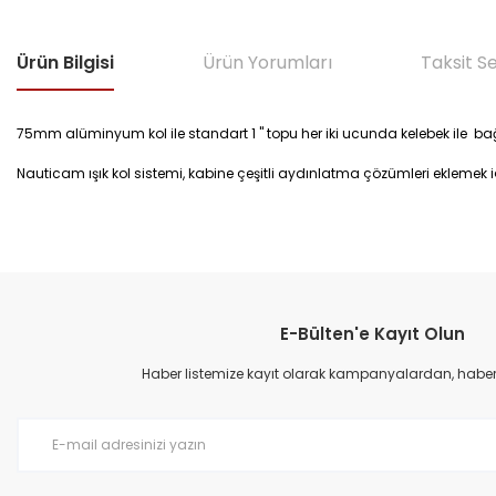
Ürün Bilgisi
Ürün Yorumları
Taksit S
75mm alüminyum kol ile standart 1 " topu her iki ucunda kelebek ile b
Nauticam ışık kol sistemi, kabine çeşitli aydınlatma çözümleri eklemek içi
Bu ürünün fiyat bilgisi, resim, ürün açıklamalarında ve diğer konular
Görüş ve önerileriniz için teşekkür ederiz.
E-Bülten'e Kayıt Olun
Ürün resmi kalitesiz, bozuk veya görüntülenemiyor.
Ürün açıklamasında eksik bilgiler bulunuyor.
Haber listemize kayıt olarak kampanyalardan, haberda
Ürün bilgilerinde hatalar bulunuyor.
Ürün fiyatı diğer sitelerden daha pahalı.
Bu ürüne benzer farklı alternatifler olmalı.