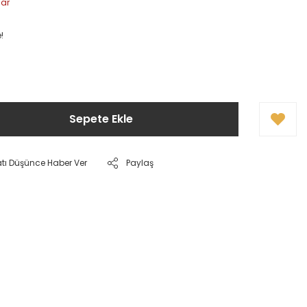
lar
!
Sepete Ekle
atı Düşünce Haber Ver
Paylaş