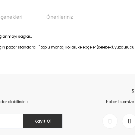
eçenekleri
Önerileriniz
ağlanmayı sağlar..
n pazar standardı 1" toplu montaj kolları, kelepçeler (kelebek), yüzdürücü k
da yetersiz gördüğünüz noktaları öneri formunu kullanarak tarafımıza il
Bu ürüne ilk yorumu siz yapın!
S
Yorum Yaz
r olabilirsiniz.
Haber listemize
Kayıt Ol