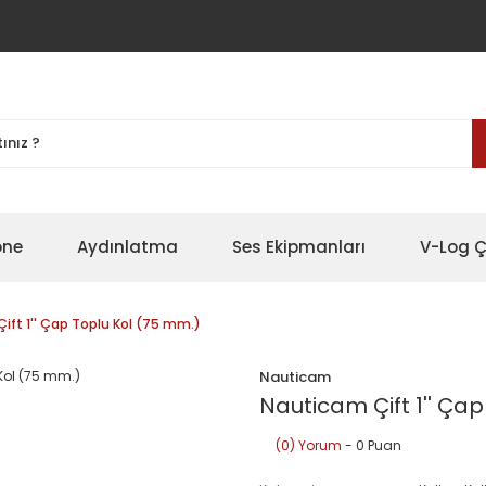
one
Aydınlatma
Ses Ekipmanları
V-Log Ç
ift 1'' Çap Toplu Kol (75 mm.)
Nauticam
Nauticam Çift 1'' Ça
(0) Yorum
- 0 Puan