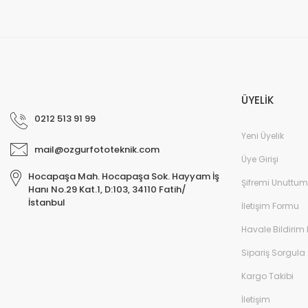
ÜYELİK
0212 513 91 99
Yeni Üyelik
mail@ozgurfototeknik.com
Üye Girişi
Hocapaşa Mah. Hocapaşa Sok. Hayyam İş
Şifremi Unuttum
Hanı No.29 Kat.1, D:103, 34110 Fatih/
İstanbul
İletişim Formu
Havale Bildirim
Sipariş Sorgula
Kargo Takibi
İletişim