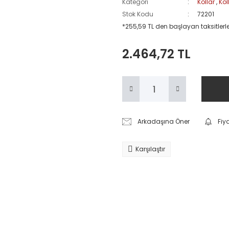
Kategori
Kollar
,
Kol
Stok Kodu
72201
*255,59 TL den başlayan taksitlerle
2.464,72 TL
Arkadaşına Öner
Fiy
Karşılaştır