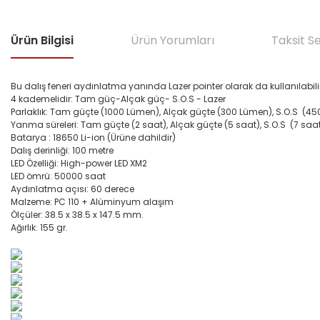
Ürün Bilgisi
Ürün Yorumları
Taksit S
Bu dalış feneri aydınlatma yanında Lazer pointer olarak da kullanılabili
4 kademelidir: Tam güç-Alçak güç- S.O.S - Lazer
Parlaklık: Tam güçte (1000 Lümen), Alçak güçte (300 Lümen), S.O.S (4
Yanma süreleri: Tam güçte (2 saat), Alçak güçte (5 saat), S.O.S (7 saat)
Batarya : 18650 Li-ion (Ürüne dahildir)
Dalış derinliği: 100 metre
LED Özelliği: High-power LED XM2
LED ömrü: 50000 saat
Aydınlatma açısı: 60 derece
Malzeme: PC 110 + Alüminyum alaşım
Ölçüler: 38.5 x 38.5 x 147.5 mm.
Ağırlık: 155 gr.