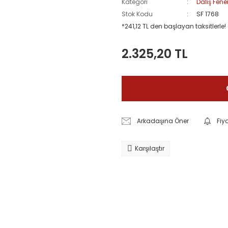
Kategori
Dalış Fener
Stok Kodu
SF 1768
*241,12 TL den başlayan taksitlerle!
2.325,20 TL
Arkadaşına Öner
Fiy
Karşılaştır