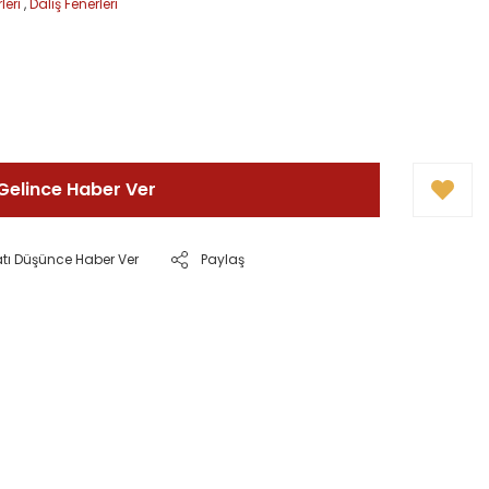
leri
,
Dalış Fenerleri
Gelince Haber Ver
atı Düşünce Haber Ver
Paylaş