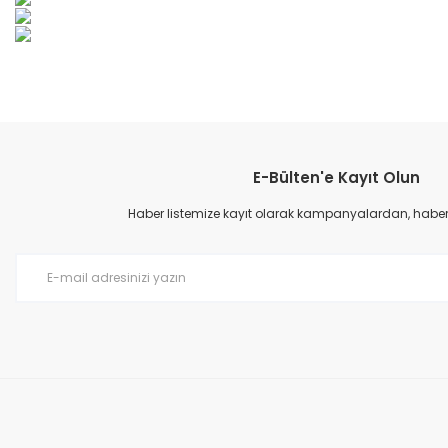
Bu ürünün fiyat bilgisi, resim, ürün açıklamalarında ve diğer konular
Görüş ve önerileriniz için teşekkür ederiz.
E-Bülten'e Kayıt Olun
Ürün resmi kalitesiz, bozuk veya görüntülenemiyor.
Ürün açıklamasında eksik bilgiler bulunuyor.
Haber listemize kayıt olarak kampanyalardan, haberda
Ürün bilgilerinde hatalar bulunuyor.
Ürün fiyatı diğer sitelerden daha pahalı.
Bu ürüne benzer farklı alternatifler olmalı.