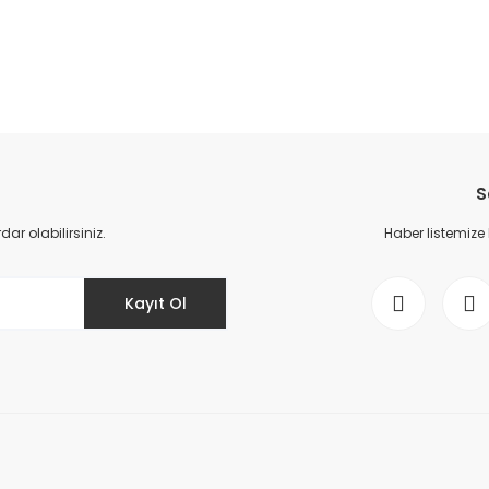
da yetersiz gördüğünüz noktaları öneri formunu kullanarak tarafımıza il
Bu ürüne ilk yorumu siz yapın!
S
Yorum Yaz
r olabilirsiniz.
Haber listemize
Kayıt Ol
Gönder