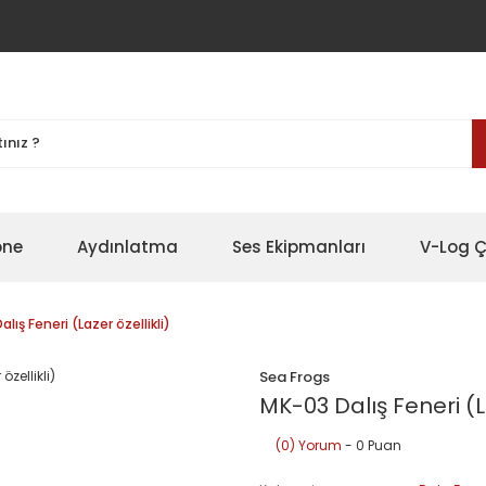
one
Aydınlatma
Ses Ekipmanları
V-Log Ç
lış Feneri (Lazer özellikli)
Sea Frogs
MK-03 Dalış Feneri (La
(0) Yorum
- 0 Puan