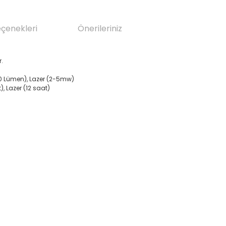
eçenekleri
Önerileriniz
r.
50 Lümen), Lazer (2-5mw)
, Lazer (12 saat)