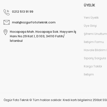
ÜYELİK
0212 513 91 99
Yeni Üyelik
mail@ozgurfototeknik.com
Üye Girişi
Hocapaşa Mah. Hocapaşa Sok. Hayyam İş
Şifremi Unuttum
Hanı No.29 Kat.1, D:103, 34110 Fatih/
İstanbul
İletişim Formu
Havale Bildirim
Sipariş Sorgula
Kargo Takibi
İletişim
Özgür Foto Teknik © Tüm hakları saklıdır. Kredi kartı bilgileriniz 256bit SS