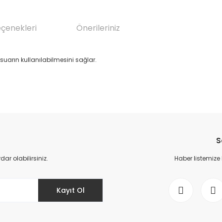
eçenekleri
Önerileriniz
suarın kullanılabilmesini sağlar.
da yetersiz gördüğünüz noktaları öneri formunu kullanarak tarafımıza il
Bu ürüne ilk yorumu siz yapın!
S
Yorum Yaz
r olabilirsiniz.
Haber listemize
Kayıt Ol