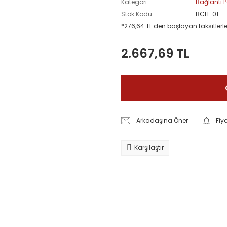
Kategori
Bağlantı P
Stok Kodu
BCH-01
*276,64 TL den başlayan taksitlerle
2.667,69 TL
Arkadaşına Öner
Fiy
Karşılaştır