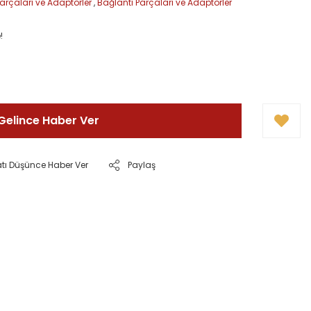
arçaları ve Adaptörler
,
Bağlantı Parçaları ve Adaptörler
!
Gelince Haber Ver
atı Düşünce Haber Ver
Paylaş