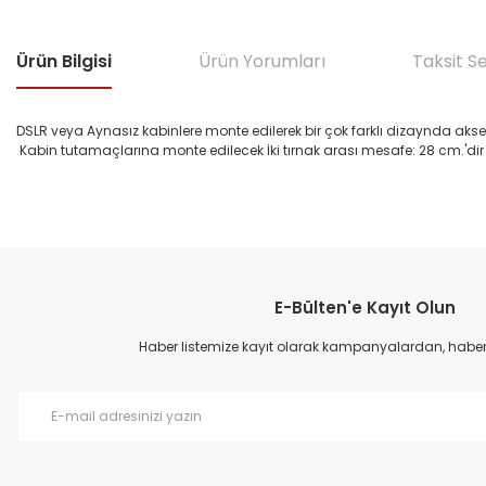
Ürün Bilgisi
Ürün Yorumları
Taksit S
DSLR veya Aynasız kabinlere monte edilerek bir çok farklı dizaynda akse
Kabin tutamaçlarına monte edilecek İki tırnak arası mesafe: 28 cm.'dir
Bu ürünün fiyat bilgisi, resim, ürün açıklamalarında ve diğer konular
Görüş ve önerileriniz için teşekkür ederiz.
E-Bülten'e Kayıt Olun
Ürün resmi kalitesiz, bozuk veya görüntülenemiyor.
Ürün açıklamasında eksik bilgiler bulunuyor.
Haber listemize kayıt olarak kampanyalardan, haberda
Ürün bilgilerinde hatalar bulunuyor.
Ürün fiyatı diğer sitelerden daha pahalı.
Bu ürüne benzer farklı alternatifler olmalı.