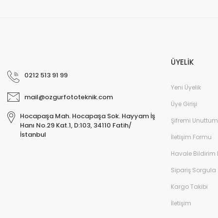
ÜYELİK
0212 513 91 99
Yeni Üyelik
mail@ozgurfototeknik.com
Üye Girişi
Hocapaşa Mah. Hocapaşa Sok. Hayyam İş
Şifremi Unuttum
Hanı No.29 Kat.1, D:103, 34110 Fatih/
İstanbul
İletişim Formu
Havale Bildirim
Sipariş Sorgula
Kargo Takibi
İletişim