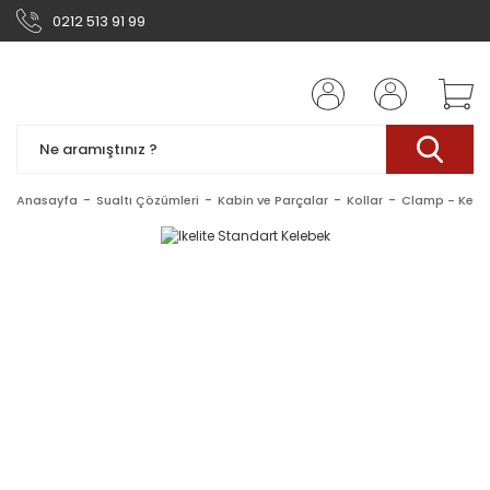
0212 513 91 99
Anasayfa
Sualtı Çözümleri
Kabin ve Parçalar
Kollar
Clamp - Keleb