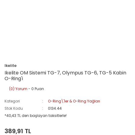
Ikelite
Ikelite OM Sistemi TG-7, Olympus TG-6, TG-5 Kabin
O-Ring'i
(0) Yorum
- 0 Puan
Kategori
O-Ring\'ler & O-Ring Yağları
Stok Kodu
0134.44
*40,43 TL den başlayan taksitlerle!
389,91 TL