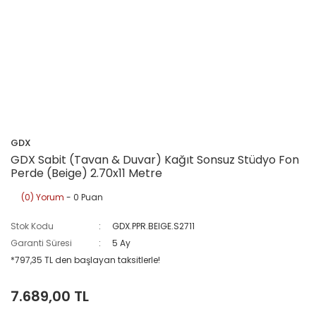
GDX
GDX Sabit (Tavan & Duvar) Kağıt Sonsuz Stüdyo Fon
Perde (Beige) 2.70x11 Metre
(0) Yorum
- 0 Puan
Stok Kodu
GDX.PPR.BEIGE.S2711
Garanti Süresi
5 Ay
*797,35 TL den başlayan taksitlerle!
7.689,00 TL