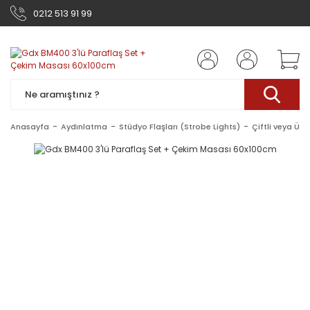
0212 513 91 99
Anasayfa
Aydınlatma
Stüdyo Flaşları (Strobe Lights)
Çiftli veya Üçlü