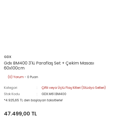
GDX
Gdx BM400 3'lü Paraflaş Set + Çekim Masası
60x100cm
(0) Yorum
- 0 Puan
Kategori
Çiftli veya Üçlü Flaş Kitleri (Stüdyo Setleri)
Stok Kodu
GDX.M61.BM400
*4.925,65 TL den başlayan taksitlerle!
47.499,00 TL