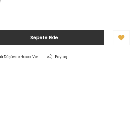
!
Sepete Ekle
atı Düşünce Haber Ver
Paylaş