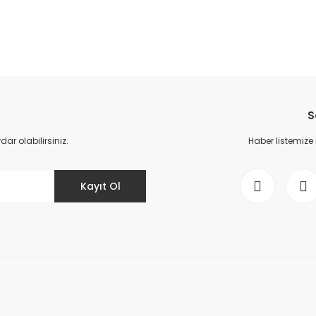
da yetersiz gördüğünüz noktaları öneri formunu kullanarak tarafımıza il
Bu ürüne ilk yorumu siz yapın!
S
Yorum Yaz
r olabilirsiniz.
Haber listemize
Kayıt Ol
Gönder