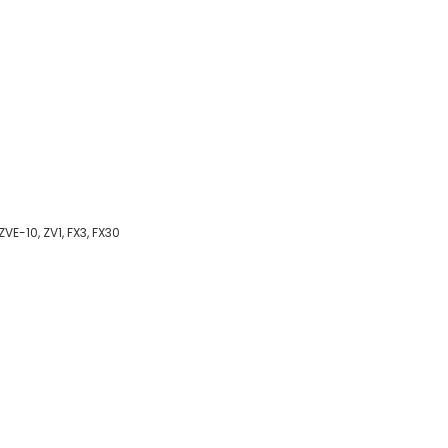
ZVE-10, ZV1, FX3, FX30