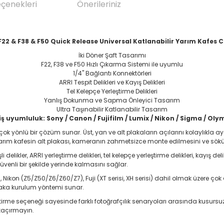
eçenekleri
Önerileriniz
22 & F38 & F50 Quick Release Universal Katlanabilir Yarım Kafes
İki Döner Şaft Tasarımı
F22, F38 ve F50 Hızlı Çıkarma Sistemi ile uyumlu
1/4" Bağlantı Konnektörleri
ARRI Tespit Delikleri ve Kayış Delikleri
Tel Kelepçe Yerleştirme Delikleri
Yanlış Dokunma ve Sapma Önleyici Tasarım
Ultra Taşınabilir Katlanabilir Tasarım
ş uyumluluk: Sony / Canon / Fujifilm / Lumix / Nikon / Sigma / Ol
n çok yönlü bir çözüm sunar. Üst, yan ve alt plakaların açılarını kolaylı
Yarım kafesin alt plakası, kameranın zahmetsizce monte edilmesini ve sökül
delikler, ARRI yerleştirme delikleri, tel kelepçe yerleştirme delikleri, kayış de
üvenli bir şekilde yerinde kalmasını sağlar.
on (Z5/Z50/Z6/Z60/Z7), Fuji (XT serisi, XH serisi) dahil olmak üzere çok ç
plaka kurulum yöntemi sunar.
eştirme seçeneği sayesinde farklı fotoğrafçılık senaryoları arasında kusurs
 kaçırmayın.