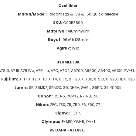
Özellikler
Marka/Model:
Falcam F22 & F38 & F50 Quick Release
SKU:
C00B3809
Materyal:
Alüminyum
Boyut:
96x61x128mm
Ağırlık:
191g
UYUMLULUK
A7S III, A7 III, A7R IVa, A7R IIIa, A7C, A7C2, A6700, A6600, A6400, A6100, ZV-E1, 
Fujifilm:
X-T1, X-T2, X-T3, X-T4, X-T5, X-T20, X-T30, X-S10, X-S20, H1, X-H2S
Lumix:
S5, S5MK2, S5M2X, G9, DH6A, GH6L, G95D, G7, G100K
Canon:
R5, R6, R6MK2, R7, R8, R10
Nikon:
ZFC, Z30, Z5, Z50, Z6, Z60, Z7
Sigma:
FP, FPL
Olympus
: E-M10, OM-5, OM-1
VE DAHA FAZLASI...