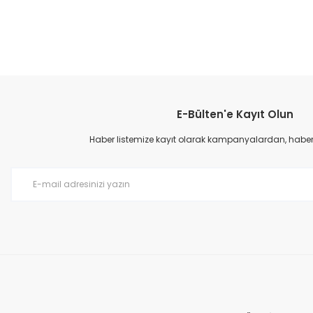
Bu ürünün fiyat bilgisi, resim, ürün açıklamalarında ve diğer konular
Görüş ve önerileriniz için teşekkür ederiz.
E-Bülten'e Kayıt Olun
Ürün resmi kalitesiz, bozuk veya görüntülenemiyor.
Ürün açıklamasında eksik bilgiler bulunuyor.
Haber listemize kayıt olarak kampanyalardan, haberda
Ürün bilgilerinde hatalar bulunuyor.
Ürün fiyatı diğer sitelerden daha pahalı.
Bu ürüne benzer farklı alternatifler olmalı.