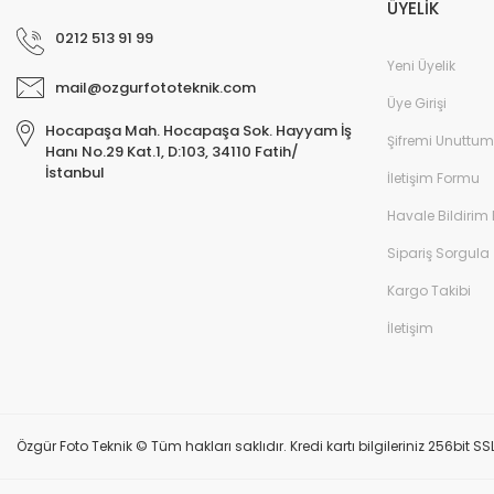
ÜYELİK
0212 513 91 99
Yeni Üyelik
mail@ozgurfototeknik.com
Üye Girişi
Hocapaşa Mah. Hocapaşa Sok. Hayyam İş
Şifremi Unuttum
Hanı No.29 Kat.1, D:103, 34110 Fatih/
İstanbul
İletişim Formu
Havale Bildirim
Sipariş Sorgula
Kargo Takibi
İletişim
Özgür Foto Teknik © Tüm hakları saklıdır. Kredi kartı bilgileriniz 256bit SS