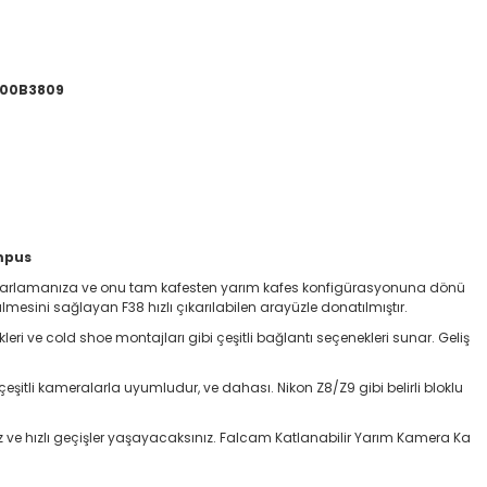
 C00B3809
ympus
kla ayarlamanıza ve onu tam kafesten yarım kafes konfigürasyonuna dönü
mesini sağlayan F38 hızlı çıkarılabilen arayüzle donatılmıştır.
likleri ve cold shoe montajları gibi çeşitli bağlantı seçenekleri sunar. Geliş
eşitli kameralarla uyumludur, ve dahası. Nikon Z8/Z9 gibi belirli bloklu
uz ve hızlı geçişler yaşayacaksınız. Falcam Katlanabilir Yarım Kamera Ka