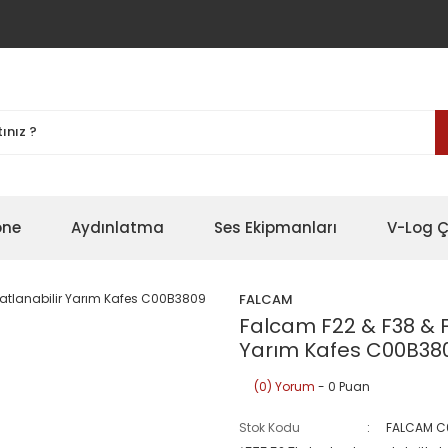
one
Aydınlatma
Ses Ekipmanları
V-Log Ç
FALCAM
Falcam F22 & F38 & F
Yarım Kafes C00B38
(0) Yorum
- 0 Puan
Stok Kodu
FALCAM C