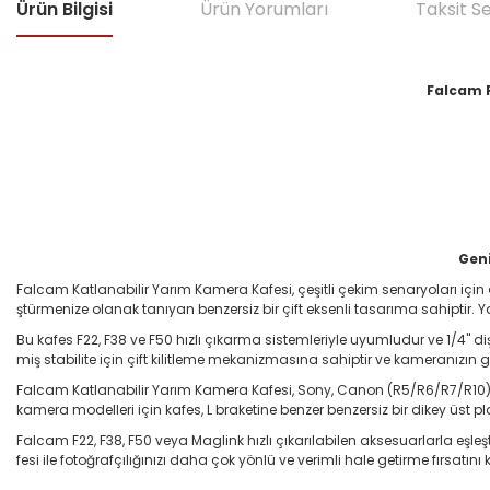
Ürün Bilgisi
Ürün Yorumları
Taksit S
Falcam F
Geni
Falcam Katlanabilir Yarım Kamera Kafesi, çeşitli çekim senaryoları içi
ştürmenize olanak tanıyan benzersiz bir çift eksenli tasarıma sahiptir. 
Bu kafes F22, F38 ve F50 hızlı çıkarma sistemleriyle uyumludur ve 1/4" dişli 
miş stabilite için çift kilitleme mekanizmasına sahiptir ve kameranızın g
Falcam Katlanabilir Yarım Kamera Kafesi, Sony, Canon (R5/R6/R7/R10), Nik
kamera modelleri için kafes, L braketine benzer benzersiz bir dikey üst 
Falcam F22, F38, F50 veya Maglink hızlı çıkarılabilen aksesuarlarla eşl
fesi ile fotoğrafçılığınızı daha çok yönlü ve verimli hale getirme fırsatını