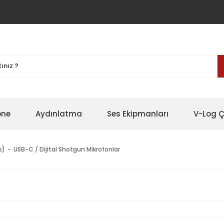
one
Aydınlatma
Ses Ekipmanları
V-Log Ç
s)
USB-C / Dijital Shotgun Mikrofonlar