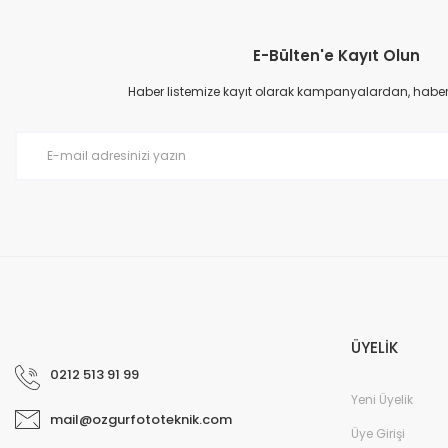
E-Bülten'e Kayıt Olun
Haber listemize kayıt olarak kampanyalardan, haberda
ÜYELİK
0212 513 91 99
Yeni Üyelik
mail@ozgurfototeknik.com
Üye Girişi