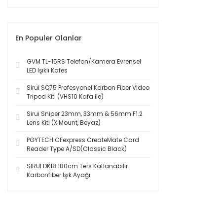
En Populer Olanlar
GVM TL-15RS Telefon/Kamera Evrensel
LED Işıklı Kafes
Sirui SQ75 Profesyonel Karbon Fiber Video
Tripod Kiti (VHS10 Kafa ile)
Sirui Sniper 23mm, 33mm & 56mm F1.2
Lens Kiti (X Mount, Beyaz)
PGYTECH CFexpress CreateMate Card
Reader Type A/SD(Classic Black)
SIRUI DK18 180cm Ters Katlanabilir
Karbonfiber Işık Ayağı