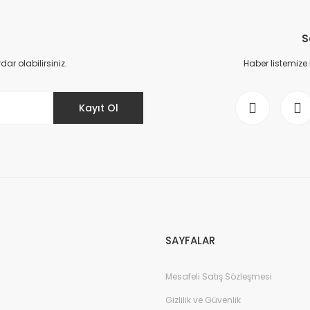
S
r olabilirsiniz.
Haber listemize
Kayıt Ol
SAYFALAR
Mesafeli Satış Sözleşmesi
Gizlilik ve Güvenlik