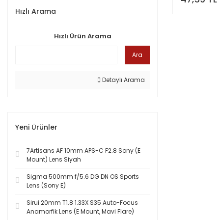
Hızlı Arama
Hızlı Ürün Arama
Ara
Detaylı Arama
Yeni Ürünler
7Artisans AF 10mm APS-C F2.8 Sony (E
Mount) Lens Siyah
Sigma 500mm f/5.6 DG DN OS Sports
Lens (Sony E)
Sirui 20mm T1.8 1.33X S35 Auto-Focus
Anamorfik Lens (E Mount, Mavi Flare)