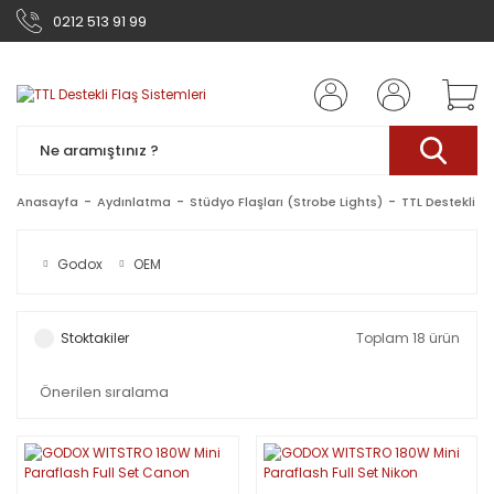
0212 513 91 99
Anasayfa
Aydınlatma
Stüdyo Flaşları (Strobe Lights)
TTL Destekli Fl
Godox
OEM
Stoktakiler
Toplam 18 ürün