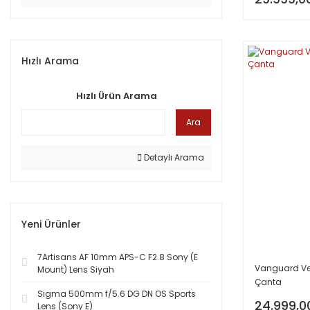
Hızlı Arama
Hızlı Ürün Arama
Ara
Detaylı Arama
Yeni Ürünler
7Artisans AF 10mm APS-C F2.8 Sony (E
Vanguard Veo
Mount) Lens Siyah
Çanta
Sigma 500mm f/5.6 DG DN OS Sports
24.999,0
Lens (Sony E)