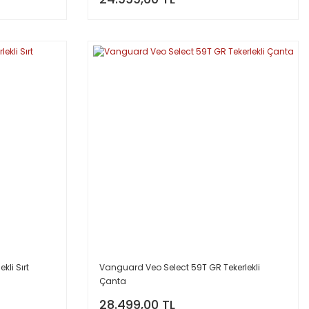
kli Sırt
Vanguard Veo Select 59T GR Tekerlekli
Çanta
28.499,00 TL