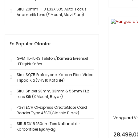
Sirui 20mm T1.8 1.33X S35 Auto-Focus
Anamorfik Lens (E Mount, Mavi Flare)
En Populer Olanlar
GVM TL-15RS Telefon/Kamera Evrensel
LED Işıklı Kafes
Sirui SQ75 Profesyonel Karbon Fiber Video
Tripod Kiti (VHS10 Kafa ile)
Sirui Sniper 23mm, 33mm & 56mm F1.2
Lens Kiti (X Mount, Beyaz)
PGYTECH CFexpress CreateMate Card
Reader Type A/SD(Classic Black)
Vanguard Veo
SIRUI DK18 180cm Ters Katlanabilir
Karbonfiber Işık Ayağı
28.499,0