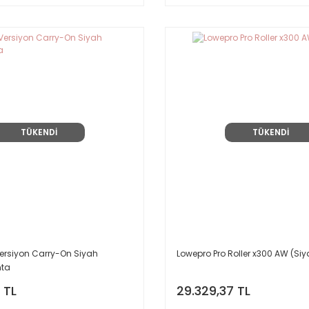
TÜKENDİ
TÜKENDİ
ersiyon Carry-On Siyah
Lowepro Pro Roller x300 AW (Siy
nta
 TL
29.329,37 TL