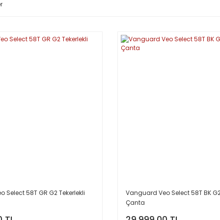
r
 Select 58T GR G2 Tekerlekli
Vanguard Veo Select 58T BK G2 
Çanta
0 TL
29.999,00 TL