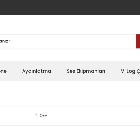
one
Aydınlatma
Ses Ekipmanları
V-Log Ç
OEM