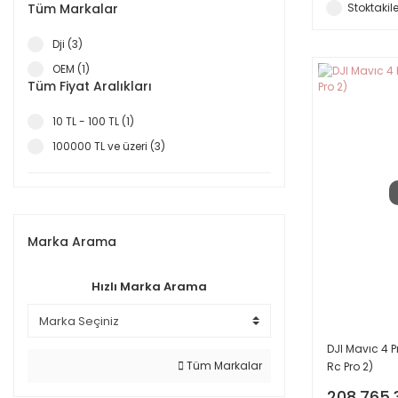
Tüm Markalar
Stoktakile
Dji (3)
OEM (1)
Tüm Fiyat Aralıkları
10 TL - 100 TL (1)
100000 TL ve üzeri (3)
Marka Arama
Hızlı Marka Arama
DJI Mavıc 4 
Tüm Markalar
Rc Pro 2)
208.765,