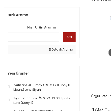
Hızlı Arama
Hızlı Ürün Arama
Ara
Detaylı Arama
Yeni Ürünler
7Artisans AF 10mm APS-C F2.8 Sony (E
Mount) Lens Siyah
Özgür Foto T
Sigma 500mm f/5.6 DG DN OS Sports
Lens (Sony E)
47,57 TL