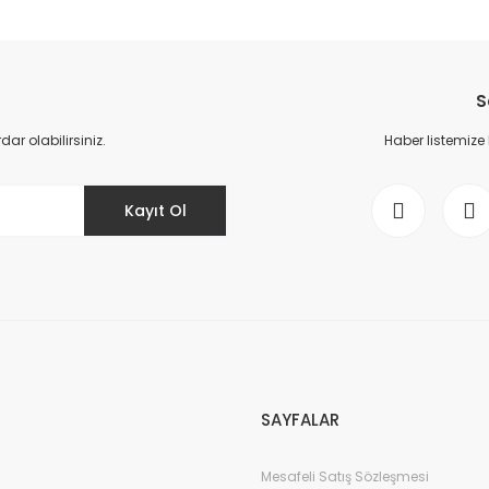
S
r olabilirsiniz.
Haber listemize
Kayıt Ol
SAYFALAR
Mesafeli Satış Sözleşmesi