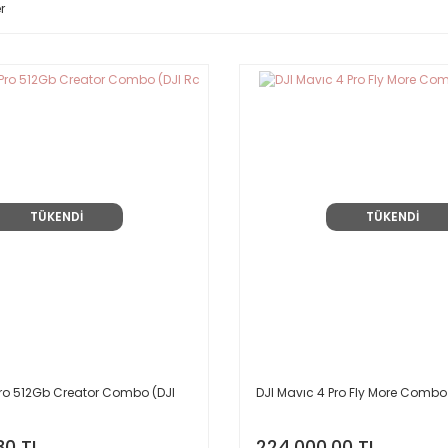
r
TÜKENDİ
TÜKENDİ
Pro 512Gb Creator Combo (DJI
DJI Mavıc 4 Pro Fly More Combo 
30 TL
224.000,00 TL