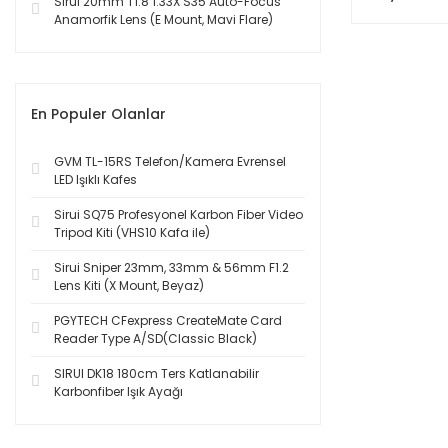
Sirui 20mm T1.8 1.33X S35 Auto-Focus
Anamorfik Lens (E Mount, Mavi Flare)
En Populer Olanlar
GVM TL-15RS Telefon/Kamera Evrensel
LED Işıklı Kafes
Sirui SQ75 Profesyonel Karbon Fiber Video
Tripod Kiti (VHS10 Kafa ile)
Sirui Sniper 23mm, 33mm & 56mm F1.2
Lens Kiti (X Mount, Beyaz)
PGYTECH CFexpress CreateMate Card
Reader Type A/SD(Classic Black)
SIRUI DK18 180cm Ters Katlanabilir
Karbonfiber Işık Ayağı