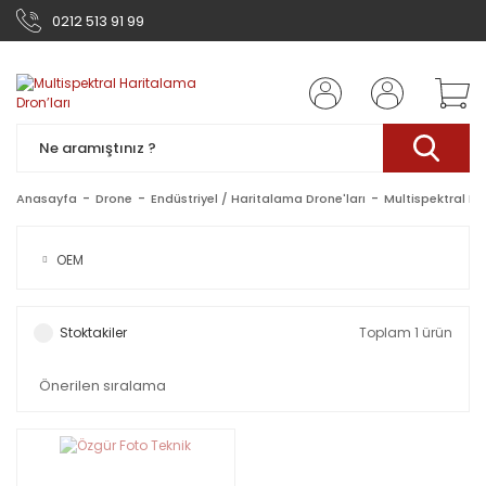
0212 513 91 99
Anasayfa
Drone
Endüstriyel / Haritalama Drone'ları
Multispektral Ha
OEM
Stoktakiler
Toplam 1 ürün