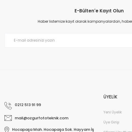
E-Bülten'e Kayıt Olun
Haber listemize kayıt olarak kampanyalardan, haberda
ÜYELİK
0212 513 91 99
Yeni Üyelik
mail@ozgurfototeknik.com
Üye Girişi
Hocapaşa Mah. Hocapaşa Sok. Hayyam İş