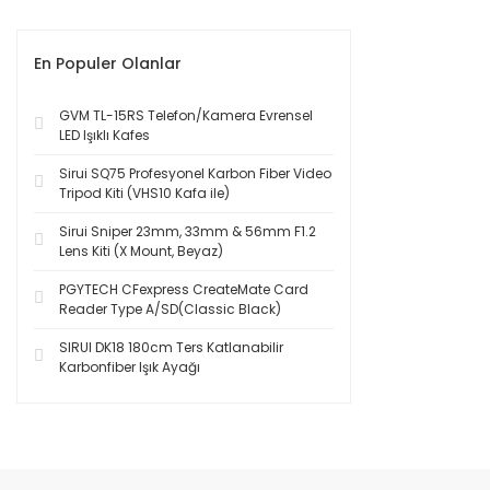
En Populer Olanlar
GVM TL-15RS Telefon/Kamera Evrensel
LED Işıklı Kafes
Sirui SQ75 Profesyonel Karbon Fiber Video
Tripod Kiti (VHS10 Kafa ile)
Sirui Sniper 23mm, 33mm & 56mm F1.2
Lens Kiti (X Mount, Beyaz)
PGYTECH CFexpress CreateMate Card
Reader Type A/SD(Classic Black)
SIRUI DK18 180cm Ters Katlanabilir
Karbonfiber Işık Ayağı