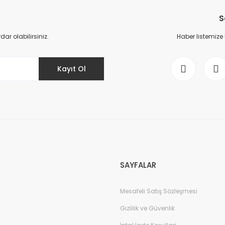
S
r olabilirsiniz.
Haber listemize
Kayıt Ol
SAYFALAR
Mesafeli Satış Sözleşmesi
Gizlilik ve Güvenlik