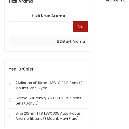
Hızlı Arama
Hızlı Ürün Arama
Ara
Detaylı Arama
Yeni Ürünler
7Artisans AF 10mm APS-C F2.8 Sony (E
Mount) Lens Siyah
Sigma 500mm f/5.6 DG DN OS Sports
Lens (Sony E)
Sirui 20mm T1.8 1.33X S35 Auto-Focus
Anamorfik Lens (E Mount, Mavi Flare)