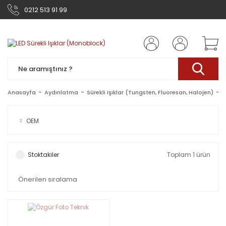
0212 513 91 99
Anasayfa
Aydınlatma
Sürekli Işıklar (Tungsten, Fluoresan, Halojen)
L
OEM
Stoktakiler
Toplam 1 ürün