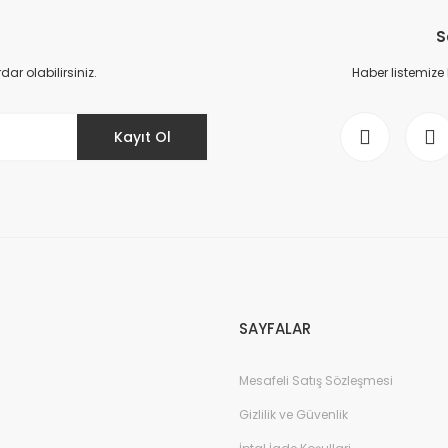
S
r olabilirsiniz.
Haber listemize
Kayıt Ol
SAYFALAR
Mesafeli Satış Sözleşmesi
Gizlilik ve Güvenlik