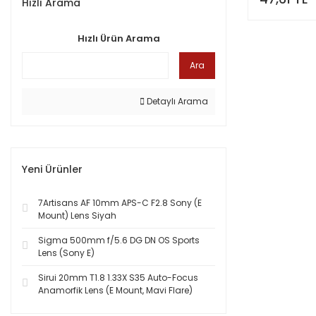
Hızlı Arama
Hızlı Ürün Arama
Ara
Detaylı Arama
Yeni Ürünler
7Artisans AF 10mm APS-C F2.8 Sony (E
Mount) Lens Siyah
Sigma 500mm f/5.6 DG DN OS Sports
Lens (Sony E)
Sirui 20mm T1.8 1.33X S35 Auto-Focus
Anamorfik Lens (E Mount, Mavi Flare)