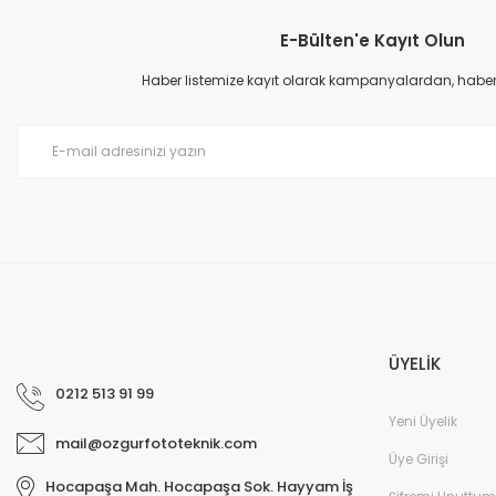
E-Bülten'e Kayıt Olun
Haber listemize kayıt olarak kampanyalardan, haberda
ÜYELİK
0212 513 91 99
Yeni Üyelik
mail@ozgurfototeknik.com
Üye Girişi
Hocapaşa Mah. Hocapaşa Sok. Hayyam İş