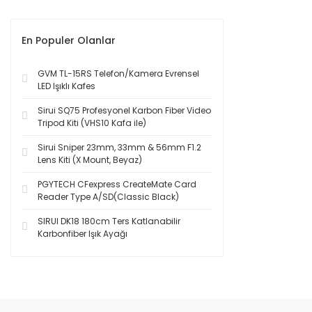
En Populer Olanlar
GVM TL-15RS Telefon/Kamera Evrensel
LED Işıklı Kafes
Sirui SQ75 Profesyonel Karbon Fiber Video
Tripod Kiti (VHS10 Kafa ile)
Sirui Sniper 23mm, 33mm & 56mm F1.2
Lens Kiti (X Mount, Beyaz)
PGYTECH CFexpress CreateMate Card
Reader Type A/SD(Classic Black)
SIRUI DK18 180cm Ters Katlanabilir
Karbonfiber Işık Ayağı