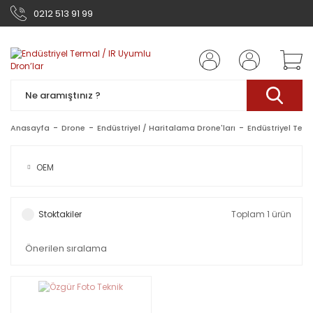
0212 513 91 99
Anasayfa
Drone
Endüstriyel / Haritalama Drone'ları
Endüstriyel Term
OEM
Stoktakiler
Toplam 1 ürün