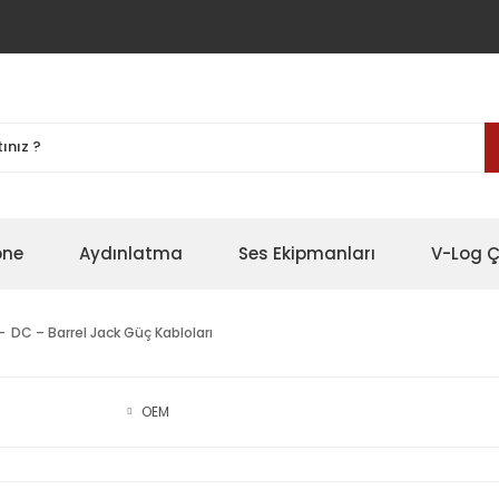
one
Aydınlatma
Ses Ekipmanları
V-Log Ç
DC – Barrel Jack Güç Kabloları
OEM