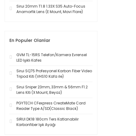
Sirui 20mm T1.8 1.33X S35 Auto-Focus
Anamorfik Lens (E Mount, Mavi Flare)
En Populer Olanlar
GVM TL-15RS Telefon/Kamera Evrensel
LED Işıklı Kafes
Sirui SQ75 Profesyonel Karbon Fiber Video
Tripod Kiti (VHS10 Kafa ile)
Sirui Sniper 23mm, 33mm & 56mm F1.2
Lens Kiti (X Mount, Beyaz)
PGYTECH CFexpress CreateMate Card
Reader Type A/SD(Classic Black)
SIRUI DK18 180cm Ters Katlanabilir
Karbonfiber Işık Ayağı