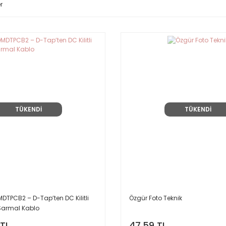
r
TÜKENDİ
TÜKENDİ
TPCB2 – D-Tap’ten DC Kilitli
Özgür Foto Teknik
Sarmal Kablo
 TL
47,59 TL