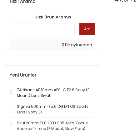
Hızlı Arama
Hızlı Ürün Arama
Ara
Detaylı Arama
Yeni Ürünler
7Artisans AF 10mm APS-C F2.8 Sony (E
Mount) Lens Siyah
Sigma 500mm f/5.6 DG DN OS Sports
Lens (Sony E)
Sirui 20mm T1.8 1.33X S35 Auto-Focus
Anamorfik Lens (E Mount, Mavi Flare)