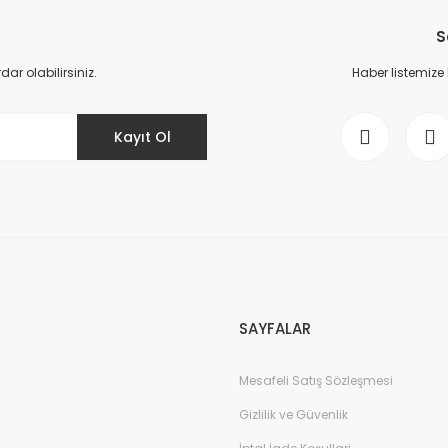
S
r olabilirsiniz.
Haber listemize
Kayıt Ol
SAYFALAR
Mesafeli Satış Sözleşmesi
Gizlilik ve Güvenlik