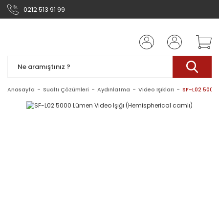
0212 513 91 99
Anasayfa
Sualtı Çözümleri
Aydınlatma
Video Işıkları
SF-L02 5000 