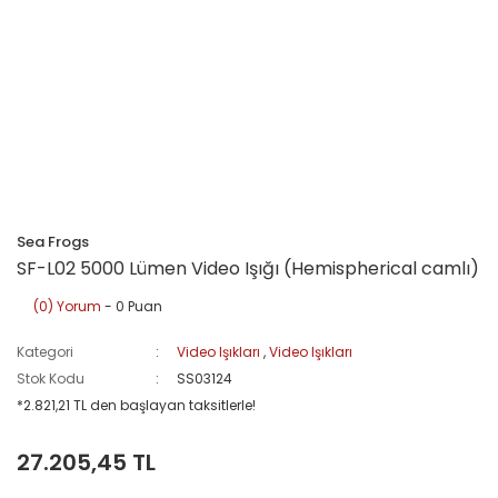
Sea Frogs
SF-L02 5000 Lümen Video Işığı (Hemispherical camlı)
(0) Yorum
- 0 Puan
Kategori
Video Işıkları
,
Video Işıkları
Stok Kodu
SS03124
*2.821,21 TL den başlayan taksitlerle!
27.205,45 TL