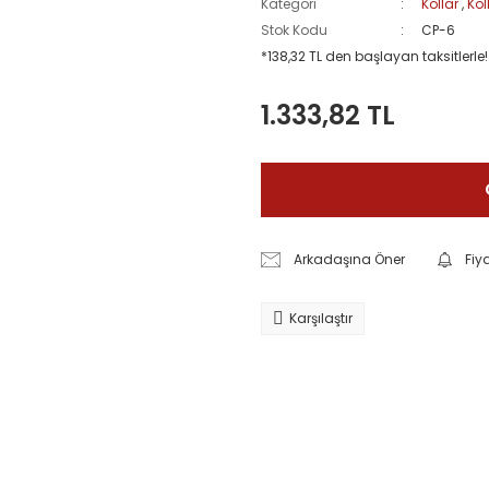
Kategori
Kollar
,
Kol
Stok Kodu
CP-6
*138,32 TL den başlayan taksitlerle!
1.333,82 TL
Arkadaşına Öner
Fiy
Karşılaştır