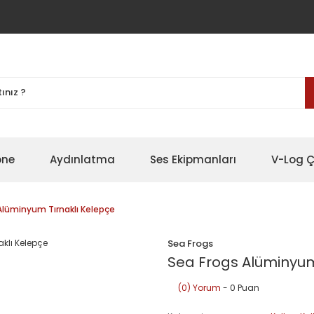
one
Aydınlatma
Ses Ekipmanları
V-Log Ç
Alüminyum Tırnaklı Kelepçe
Sea Frogs
Sea Frogs Alüminyum
(0) Yorum
- 0 Puan