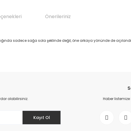
eçenekleri
Önerileriniz
ştırıldığında sadece sağa sola şeklinde değil, öne arkaya yönünde de açıland
da yetersiz gördüğünüz noktaları öneri formunu kullanarak tarafımıza il
Bu ürüne ilk yorumu siz yapın!
S
Yorum Yaz
r olabilirsiniz.
Haber listemize
Kayıt Ol