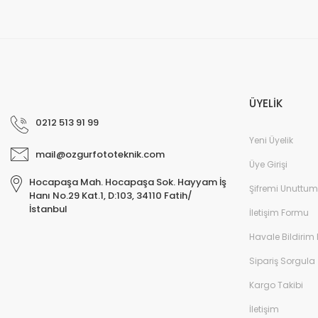
ÜYELİK
0212 513 91 99
Yeni Üyelik
mail@ozgurfototeknik.com
Üye Girişi
Hocapaşa Mah. Hocapaşa Sok. Hayyam İş
Şifremi Unuttum
Hanı No.29 Kat.1, D:103, 34110 Fatih/
İstanbul
İletişim Formu
Havale Bildirim
Sipariş Sorgula
Kargo Takibi
İletişim