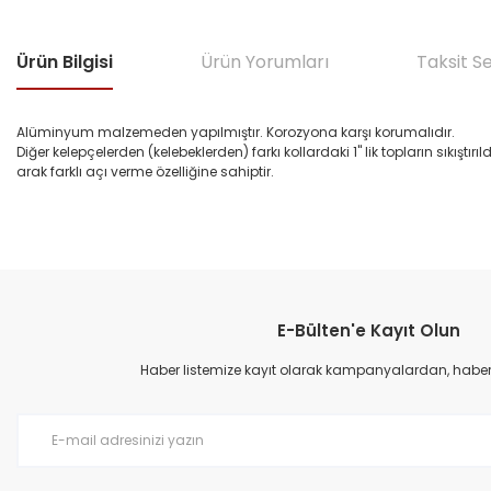
Ürün Bilgisi
Ürün Yorumları
Taksit S
Alüminyum malzemeden yapılmıştır. Korozyona karşı korumalıdır.
Diğer kelepçelerden (kelebeklerden) farkı kollardaki 1" lik topların sıkı
arak farklı açı verme özelliğine sahiptir.
Bu ürünün fiyat bilgisi, resim, ürün açıklamalarında ve diğer konular
Görüş ve önerileriniz için teşekkür ederiz.
E-Bülten'e Kayıt Olun
Ürün resmi kalitesiz, bozuk veya görüntülenemiyor.
Ürün açıklamasında eksik bilgiler bulunuyor.
Haber listemize kayıt olarak kampanyalardan, haberda
Ürün bilgilerinde hatalar bulunuyor.
Ürün fiyatı diğer sitelerden daha pahalı.
Bu ürüne benzer farklı alternatifler olmalı.