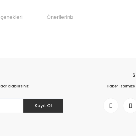
eçenekleri
Önerileriniz
da yetersiz gördüğünüz noktaları öneri formunu kullanarak tarafımıza il
Bu ürüne ilk yorumu siz yapın!
S
Yorum Yaz
r olabilirsiniz.
Haber listemize
Kayıt Ol