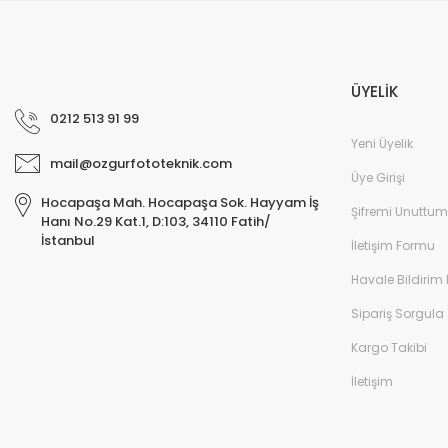
ÜYELİK
0212 513 91 99
Yeni Üyelik
mail@ozgurfototeknik.com
Üye Girişi
Hocapaşa Mah. Hocapaşa Sok. Hayyam İş
Şifremi Unuttum
Hanı No.29 Kat.1, D:103, 34110 Fatih/
İstanbul
İletişim Formu
Havale Bildirim
Sipariş Sorgula
Kargo Takibi
İletişim