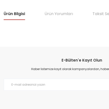
Ürün Bilgisi
Ürün Yorumları
Taksit S
Bu ürünün fiyat bilgisi, resim, ürün açıklamalarında ve diğer konular
Görüş ve önerileriniz için teşekkür ederiz.
E-Bülten'e Kayıt Olun
Ürün resmi kalitesiz, bozuk veya görüntülenemiyor.
Ürün açıklamasında eksik bilgiler bulunuyor.
Haber listemize kayıt olarak kampanyalardan, haberda
Ürün bilgilerinde hatalar bulunuyor.
Ürün fiyatı diğer sitelerden daha pahalı.
Bu ürüne benzer farklı alternatifler olmalı.