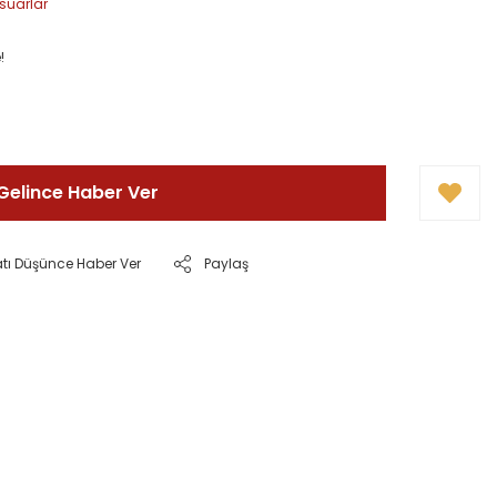
esuarlar
!
Gelince Haber Ver
atı Düşünce Haber Ver
Paylaş