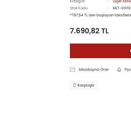
Kategori
Diğer Aks
Stok Kodu
MLT-00113
*797,54 TL den başlayan taksitlerle
7.690,82 TL
Arkadaşına Öner
Fiy
Karşılaştır