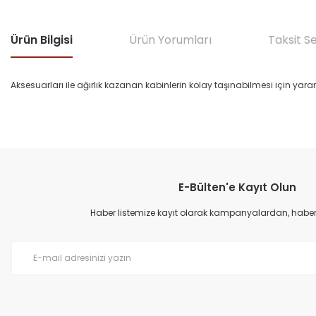
Ürün Bilgisi
Ürün Yorumları
Taksit S
Aksesuarları ile ağırlık kazanan kabinlerin kolay taşınabilmesi için yararlı
Bu ürünün fiyat bilgisi, resim, ürün açıklamalarında ve diğer konular
Görüş ve önerileriniz için teşekkür ederiz.
E-Bülten'e Kayıt Olun
Ürün resmi kalitesiz, bozuk veya görüntülenemiyor.
Ürün açıklamasında eksik bilgiler bulunuyor.
Haber listemize kayıt olarak kampanyalardan, haberda
Ürün bilgilerinde hatalar bulunuyor.
Ürün fiyatı diğer sitelerden daha pahalı.
Bu ürüne benzer farklı alternatifler olmalı.