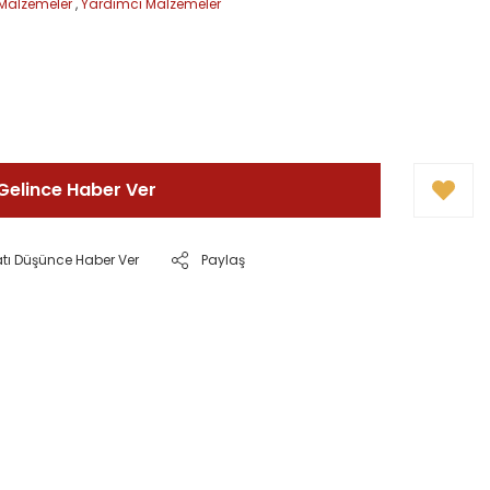
Malzemeler
,
Yardımcı Malzemeler
Gelince Haber Ver
atı Düşünce Haber Ver
Paylaş