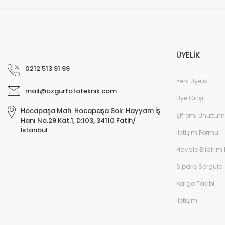
ÜYELİK
0212 513 91 99
Yeni Üyelik
mail@ozgurfototeknik.com
Üye Girişi
Hocapaşa Mah. Hocapaşa Sok. Hayyam İş
Şifremi Unuttum
Hanı No.29 Kat.1, D:103, 34110 Fatih/
İstanbul
İletişim Formu
Havale Bildirim
Sipariş Sorgula
Kargo Takibi
İletişim