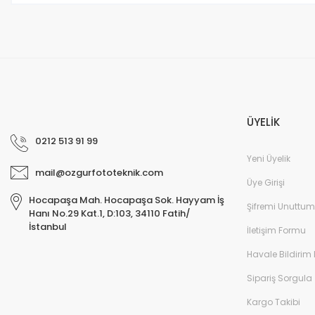
ÜYELİK
0212 513 91 99
Yeni Üyelik
mail@ozgurfototeknik.com
Üye Girişi
Hocapaşa Mah. Hocapaşa Sok. Hayyam İş
Şifremi Unuttum
Hanı No.29 Kat.1, D:103, 34110 Fatih/
İstanbul
İletişim Formu
Havale Bildirim
Sipariş Sorgula
Kargo Takibi