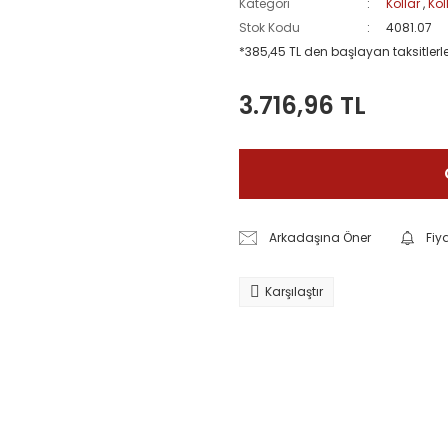
Kategori
Kollar
,
Kol
Stok Kodu
4081.07
*385,45 TL den başlayan taksitlerle
3.716,96 TL
Arkadaşına Öner
Fiy
Karşılaştır