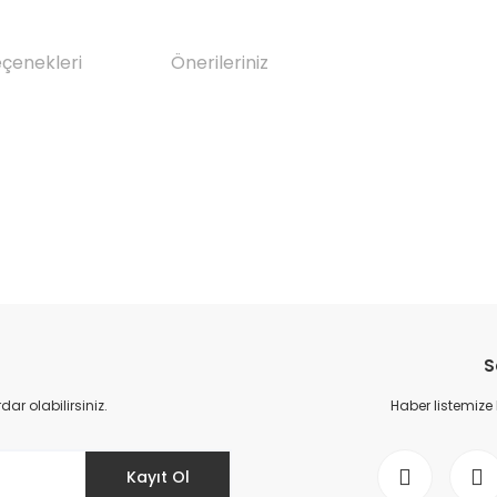
eçenekleri
Önerileriniz
da yetersiz gördüğünüz noktaları öneri formunu kullanarak tarafımıza il
Bu ürüne ilk yorumu siz yapın!
S
Yorum Yaz
r olabilirsiniz.
Haber listemize
Kayıt Ol