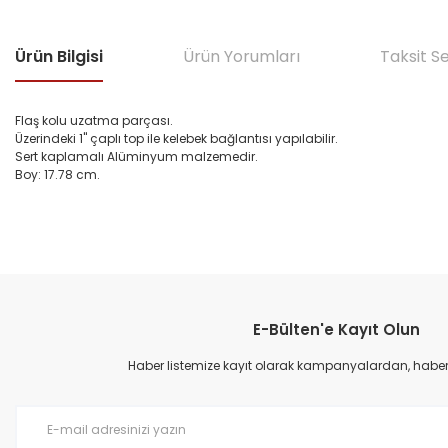
Ürün Bilgisi
Ürün Yorumları
Taksit S
Flaş kolu uzatma parçası.
Üzerindeki 1" çaplı top ile kelebek bağlantısı yapılabilir.
Sert kaplamalı Alüminyum malzemedir.
Boy: 17.78 cm.
Bu ürünün fiyat bilgisi, resim, ürün açıklamalarında ve diğer konular
Görüş ve önerileriniz için teşekkür ederiz.
E-Bülten'e Kayıt Olun
Ürün resmi kalitesiz, bozuk veya görüntülenemiyor.
Ürün açıklamasında eksik bilgiler bulunuyor.
Haber listemize kayıt olarak kampanyalardan, haberda
Ürün bilgilerinde hatalar bulunuyor.
Ürün fiyatı diğer sitelerden daha pahalı.
Bu ürüne benzer farklı alternatifler olmalı.