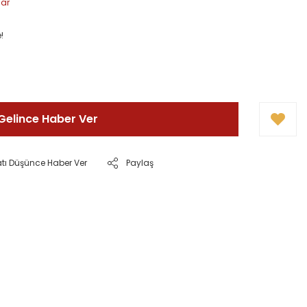
lar
!
Gelince Haber Ver
atı Düşünce Haber Ver
Paylaş