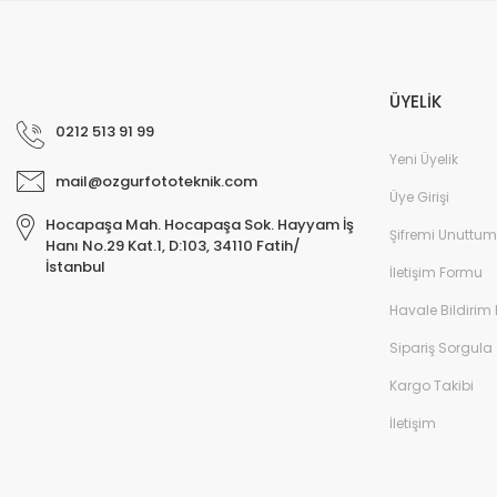
ÜYELİK
0212 513 91 99
Yeni Üyelik
mail@ozgurfototeknik.com
Üye Girişi
Hocapaşa Mah. Hocapaşa Sok. Hayyam İş
Şifremi Unuttum
Hanı No.29 Kat.1, D:103, 34110 Fatih/
İstanbul
İletişim Formu
Havale Bildirim
Sipariş Sorgula
Kargo Takibi
İletişim