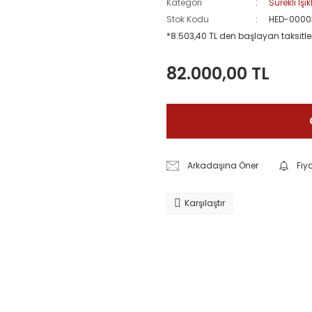
Kategori
Sürekli Işık
Stok Kodu
HED-0000
*8.503,40 TL den başlayan taksitler
82.000,00 TL
Arkadaşına Öner
Fiy
Karşılaştır