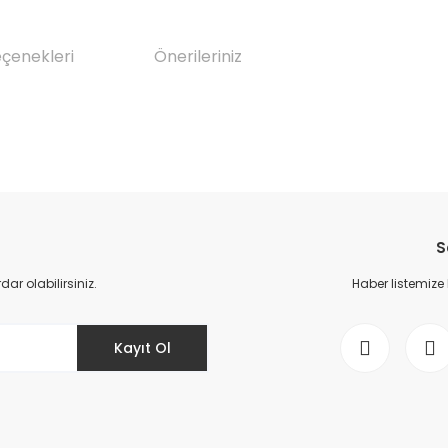
eçenekleri
Önerileriniz
da yetersiz gördüğünüz noktaları öneri formunu kullanarak tarafımıza il
Bu ürüne ilk yorumu siz yapın!
S
Yorum Yaz
r olabilirsiniz.
Haber listemize
Kayıt Ol