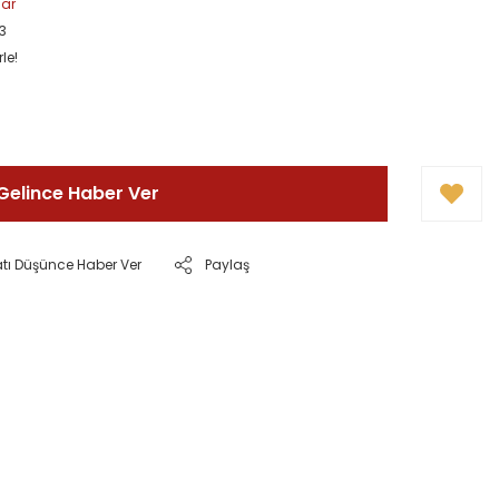
lar
3
le!
Gelince Haber Ver
atı Düşünce Haber Ver
Paylaş