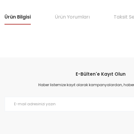
Ürün Bilgisi
Ürün Yorumları
Taksit S
Bu ürünün fiyat bilgisi, resim, ürün açıklamalarında ve diğer konular
Görüş ve önerileriniz için teşekkür ederiz.
E-Bülten'e Kayıt Olun
Ürün resmi kalitesiz, bozuk veya görüntülenemiyor.
Ürün açıklamasında eksik bilgiler bulunuyor.
Haber listemize kayıt olarak kampanyalardan, haberda
Ürün bilgilerinde hatalar bulunuyor.
Ürün fiyatı diğer sitelerden daha pahalı.
Bu ürüne benzer farklı alternatifler olmalı.