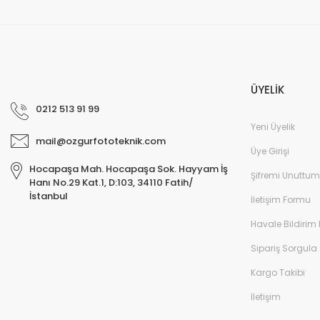
ÜYELİK
0212 513 91 99
Yeni Üyelik
mail@ozgurfototeknik.com
Üye Girişi
Hocapaşa Mah. Hocapaşa Sok. Hayyam İş
Şifremi Unuttum
Hanı No.29 Kat.1, D:103, 34110 Fatih/
İstanbul
İletişim Formu
Havale Bildirim
Sipariş Sorgula
Kargo Takibi
İletişim