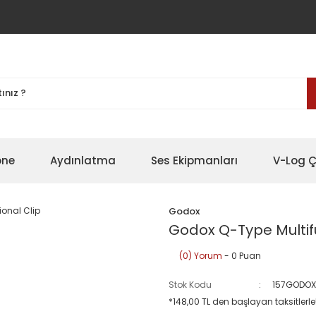
one
Aydınlatma
Ses Ekipmanları
V-Log Ç
Godox
Godox Q-Type Multifu
(0) Yorum
- 0 Puan
Stok Kodu
157GODOX
*148,00 TL den başlayan taksitlerle