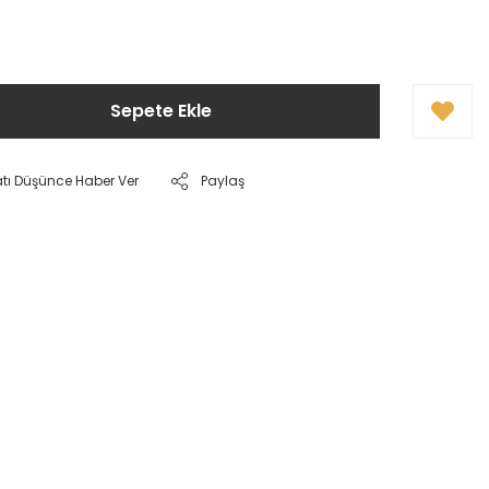
Sepete Ekle
atı Düşünce Haber Ver
Paylaş