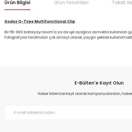
Ürün Bilgisi
Ürün Yorumları
Taksit S
Godox Q-Type Multifunctional Clip
Bir PB-960 bataryayı boom'a ya da ışık ayağına asmakta kullanılan güçl
Fotoğrafçılar tarafından çok amaçlı olarak, yaygın şekilde kullanılmakt
Bu ürünün fiyat bilgisi, resim, ürün açıklamalarında ve diğer konular
Görüş ve önerileriniz için teşekkür ederiz.
E-Bülten'e Kayıt Olun
Ürün resmi kalitesiz, bozuk veya görüntülenemiyor.
Ürün açıklamasında eksik bilgiler bulunuyor.
Haber listemize kayıt olarak kampanyalardan, haberda
Ürün bilgilerinde hatalar bulunuyor.
Ürün fiyatı diğer sitelerden daha pahalı.
Bu ürüne benzer farklı alternatifler olmalı.