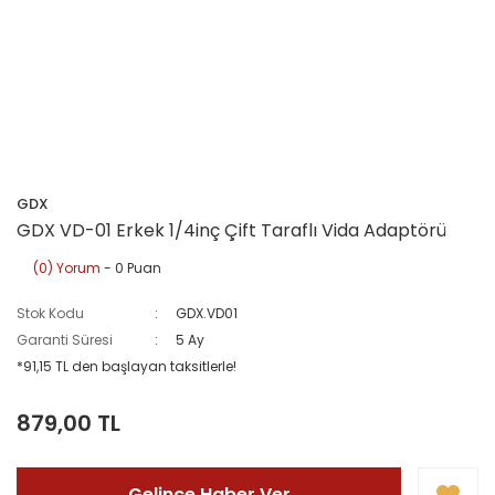
GDX
GDX VD-01 Erkek 1/4inç Çift Taraflı Vida Adaptörü
(0) Yorum
- 0 Puan
Stok Kodu
GDX.VD01
Garanti Süresi
5 Ay
*91,15 TL den başlayan taksitlerle!
879,00 TL
Gelince Haber Ver