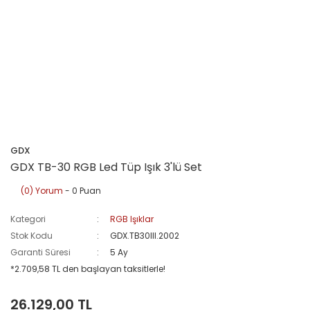
GDX
GDX TB-30 RGB Led Tüp Işık 3'lü Set
(0) Yorum
- 0 Puan
Kategori
RGB Işıklar
Stok Kodu
GDX.TB30III.2002
Garanti Süresi
5 Ay
*2.709,58 TL den başlayan taksitlerle!
26.129,00 TL