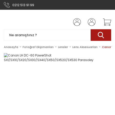
0212 513 91 99
Anasayfa
Fotoğraf Ekipmanları
Lensler
Lens Aksesuarları
Canon L