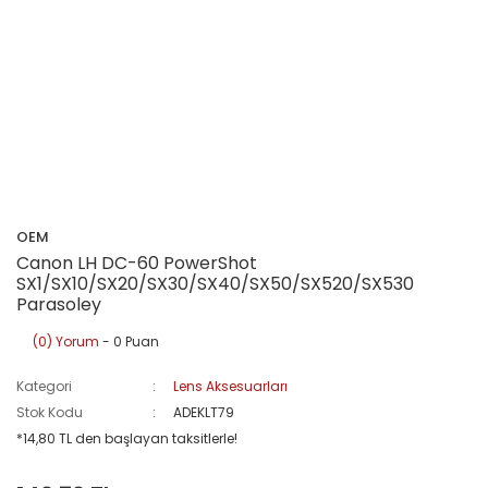
OEM
Canon LH DC-60 PowerShot
SX1/SX10/SX20/SX30/SX40/SX50/SX520/SX530
Parasoley
(0) Yorum
- 0 Puan
Kategori
Lens Aksesuarları
Stok Kodu
ADEKLT79
*14,80 TL den başlayan taksitlerle!